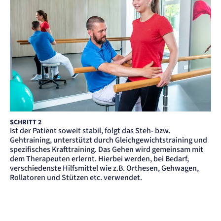
Anbieter:
etracker GmbH
Zweck:
Erkennung, ob bei dem Besucher die Scrolltiefe gemessen wird.
Cookie Laufzeit:
24 Std.
STELLENANGEBOTE
SmartRecruiters
Name:
OptanonConsent, datadome, __cf_bm u.A.
SCHRITT 2
Anbieter:
SmartRecruiters GmbH
Ist der Patient soweit stabil, folgt das Steh- bzw.
Gehtraining, unterstützt durch Gleichgewichtstraining und
Zweck:
Speichert die ausgewählten Filter-Eigenschaften des Benutzers, um die entsprechenden
spezifisches Krafttraining. Das Gehen wird gemeinsam mit
Stellenangebote anzeigen zu können.
dem Therapeuten erlernt. Hierbei werden, bei Bedarf,
Cookie Laufzeit:
verschiedenste Hilfsmittel wie z.B. Orthesen, Gehwagen,
535 Tage
Rollatoren und Stützen etc. verwendet.