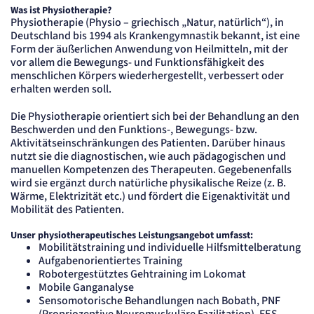
Cookie Laufzeit:
Was ist Physiotherapie?
"no" - 50 Jahre, "yes" - 480 Tage
Physiotherapie (Physio – griechisch „Natur, natürlich“), in
Deutschland bis 1994 als Krankengymnastik bekannt, ist eine
Content-Management-System-
Form der äußerlichen Anwendung von Heilmitteln, mit der
Cookie
vor allem die Bewegungs- und Funktionsfähigkeit des
menschlichen Körpers wiederhergestellt, verbessert oder
erhalten werden soll.
Name:
fe_typo_user
Anbieter:
Die Physiotherapie orientiert sich bei der Behandlung an den
TYPO3
Beschwerden und den Funktions-, Bewegungs- bzw.
Zweck:
Aktivitätseinschränkungen des Patienten. Darüber hinaus
Dient der Identifizierung eines Anwenders und der besseren Bedienerführung.
nutzt sie die diagnostischen, wie auch pädagogischen und
Cookie Laufzeit:
manuellen Kompetenzen des Therapeuten. Gegebenenfalls
Session
wird sie ergänzt durch natürliche physikalische Reize (z. B.
Wärme, Elektrizität etc.) und fördert die Eigenaktivität und
Sitzungs-Cookie
Mobilität des Patienten.
Name:
Unser physiotherapeutisches Leistungsangebot umfasst:
PHPSESSID
Mobilitätstraining und individuelle Hilfsmittelberatung
Anbieter:
Aufgabenorientiertes Training
Artemed SE
Robotergestütztes Gehtraining im Lokomat
Zweck:
Mobile Ganganalyse
Behält die Zustände des Benutzers bei allen Seitenanfragen bei.
Sensomotorische Behandlungen nach Bobath, PNF
Cookie Laufzeit: