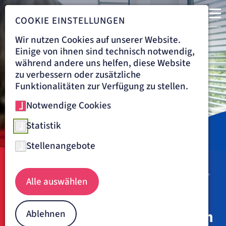
COOKIE EINSTELLUNGEN
Wir nutzen Cookies auf unserer Website.
Einige von ihnen sind technisch notwendig,
während andere uns helfen, diese Website
zu verbessern oder zusätzliche
Funktionalitäten zur Verfügung zu stellen.
Notwendige Cookies
Statistik
Stellenangebote
Navigationspfad
BENEDICTUS KRANKENHAUS FELDAFING
BEHANDLUNG
THERAPIE
Alle auswählen
PHYSIOTHERAPIE
Unsere neurologische und
geriatrische Physiotherapie im
Ablehnen