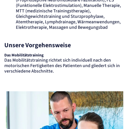
(Propriozeptive Neuromuskuläre Fazilitation), FES
Session
(Funktionelle Elektrostimulation), Manuelle Therapie,
MTT (medizinische Trainingstherapie),
Einverständnis-Cookie
Gleichgewichtstraining und Sturzprophylaxe,
Atemtherapie, Lymphdrainage, Wärmeanwendungen,
Name:
Elektrotherapie, Massagen und Bewegungsbad
cookie_consent
Anbieter:
Artemed SE
Unsere Vorgehensweise
Zweck:
Speichert den Zustimmungsstatus des Benutzers für Cookies auf der aktuellen
Domäne.
Das Mobilitätstraining
Das Mobilitätstraining richtet sich individuell nach den
Cookie Laufzeit:
motorischen Fertigkeiten des Patienten und gliedert sich in
1 Jahr
verschiedene Abschnitte.
STATISTIK
Statistik Cookies erfassen Informationen
anonym. Diese Informationen helfen uns
zu verstehen, wie unsere Besucher unsere
Website nutzen.
etracker Analytics