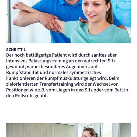
Name:
_et_coid
Anbieter:
etracker GmbH
Zweck:
Cookie Erkennung
Cookie Laufzeit:
2 Jahre
SCHRITT 1
etracker Analytics
Der noch bettlägerige Patient wird durch sanftes aber
intensives Belastungstraining an den aufrechten Sitz
Name:
gewöhnt, wobei besonderes Augenmerk auf
et_allow_cookies
Rumpfstabilität und normales symmetrisches
Anbieter:
Funktionieren der Rumpfmuskulatur gelegt wird. Beim
etracker GmbH
zielorientierten Transfertraining wird der Wechsel von
Zweck:
Positionen wie z.B. vom Liegen in den Sitz oder vom Bett in
Es erlaubt eTracker Cookies zu setzen.
den Rollstuhl geübt.
Cookie Laufzeit:
480 Tage
etracker Analytics
Name:
isSdEnabled