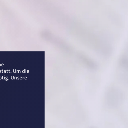
ne
statt. Um die
ötig. Unsere