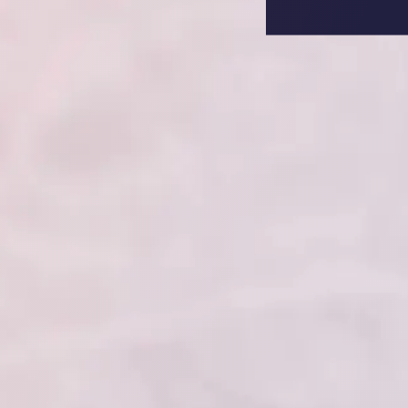
Name:
OptanonConsent, datadome, __cf_bm u.A.
Anbieter:
SmartRecruiters GmbH
Zweck:
Speichert die ausgewählten Filter-Eigenschaften des Benutzers, um die
entsprechenden Stellenangebote anzeigen zu können.
Cookie Laufzeit:
535 Tage