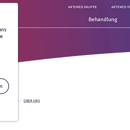
ARTEMED GRUPPE
ARTEMED S
Behandlung
uns
he
n
 FELDAFING
ÜBER UNS
on