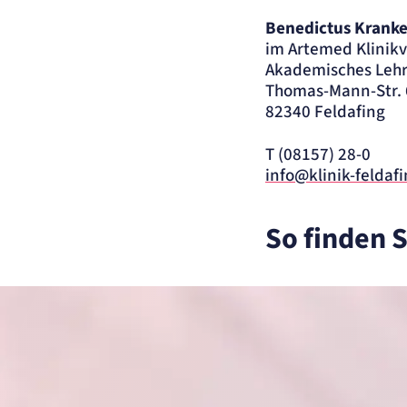
der Website erforderlich.
Benedictus Kranke
im Artemed Klinik
etracker Sitzungs-Cookie
Akademisches Lehr
Thomas-Mann-Str. 
Name:
et_oi_v2
82340 Feldafing
Anbieter:
etracker GmbH
Zweck:
Opt-In Cookie speichert die Entscheidung des Besuchers, wenn auf der Se
des Kunden das Tracking Opt-In ausgespielt wird. Wird auch für ein
T (08157) 28-0
eventuelles Opt-Out verwendet.
info@klinik-feldaf
Cookie Laufzeit:
"no" - 50 Jahre, "yes" - 480 Tage
Content-Management-System-Cookie
So finden S
Name:
fe_typo_user
Anbieter:
TYPO3
Zweck:
Dient der Identifizierung eines Anwenders und der besseren Bedienerführ
Cookie Laufzeit:
Session
Sitzungs-Cookie
Name:
PHPSESSID