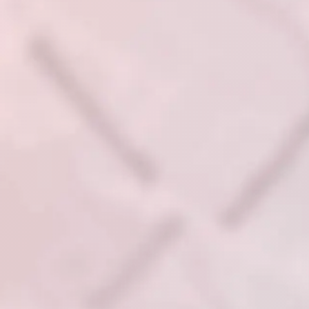
Anbieter:
Artemed SE
Zweck:
Behält die Zustände des Benutzers bei allen Seitenanfragen bei.
Cookie Laufzeit:
Session
Einverständnis-Cookie
Name:
cookie_consent
Anbieter:
Artemed SE
Zweck:
Speichert den Zustimmungsstatus des Benutzers für Cookies auf der aktu
Domäne.
Cookie Laufzeit:
1 Jahr
STATISTIK
Statistik Cookies erfassen Informationen anonym
Diese Informationen helfen uns zu verstehen, wie
unsere Besucher unsere Website nutzen.
etracker Analytics
Name:
_et_coid