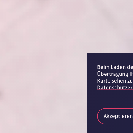
Anbieter:
etracker GmbH
Zweck:
Cookie Erkennung
Cookie Laufzeit:
2 Jahre
etracker Analytics
Name:
et_allow_cookies
Anbieter:
etracker GmbH
Zweck:
Es erlaubt eTracker Cookies zu setzen.
Cookie Laufzeit:
480 Tage
Beim Laden des
Übertragung Ih
etracker Analytics
Karte sehen zu
Datenschutzer
Name:
isSdEnabled
Anbieter:
etracker GmbH
Zweck:
Erkennung, ob bei dem Besucher die Scrolltiefe gemessen wird.
Cookie Laufzeit:
24 Std.
Akzeptieren
STELLENANGEBOTE
SmartRecruiters