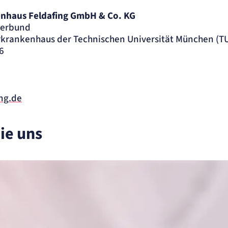
nhaus Feldafing GmbH & Co. KG
verbund
krankenhaus der Technischen Universität München (T
6
ite
ing.de
ie uns
ung.