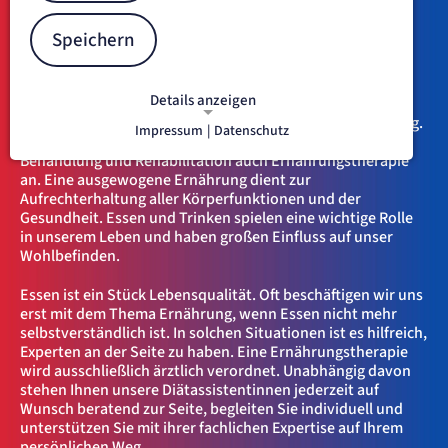
Patientinnen und Patienten
Speichern
Liebe Patientinnen und Patienten,
liebe Angehörige,
Details anzeigen
herzlich willkommen im Benedictus Krankenhaus Feldafing.
Impressum
|
Datenschutz
Unsere Klinik bietet ergänzend zur medizinischen
NOTWENDIGE COOKIES
Notwendige Cookies ermöglichen
Behandlung und Rehabilitation auch Ernährungstherapie
an. Eine ausgewogene Ernährung dient zur
grundlegende Funktionen und sind für
Aufrechterhaltung aller Körperfunktionen und der
die einwandfreie Funktion der Website
Gesundheit. Essen und Trinken spielen eine wichtige Rolle
erforderlich.
in unserem Leben und haben großen Einfluss auf unser
Wohlbefinden.
etracker Sitzungs-Cookie
Essen ist ein Stück Lebensqualität. Oft beschäftigen wir uns
erst mit dem Thema Ernährung, wenn Essen nicht mehr
Name:
et_oi_v2
selbstverständlich ist. In solchen Situationen ist es hilfreich,
Experten an der Seite zu haben. Eine Ernährungstherapie
Anbieter:
etracker GmbH
wird ausschließlich ärztlich verordnet. Unabhängig davon
stehen Ihnen unsere Diätassistentinnen jederzeit auf
Zweck:
Opt-In Cookie speichert die Entscheidung des Besuchers, wenn auf der Seite des
Wunsch beratend zur Seite, begleiten Sie individuell und
Kunden das Tracking Opt-In ausgespielt wird. Wird auch für ein eventuelles Opt-Out
unterstützen Sie mit ihrer fachlichen Expertise auf Ihrem
verwendet.
persönlichen Weg.