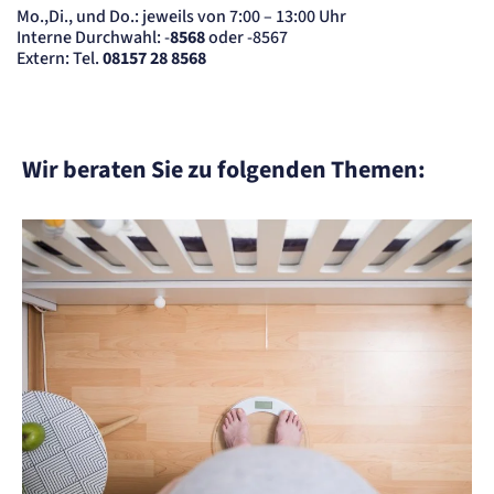
Name:
Mo.,Di., und Do.: jeweils von 7:00 – 13:00 Uhr
_et_coid
Interne Durchwahl: -
8568
oder -8567
Anbieter:
Extern: Tel.
08157 28 8568
etracker GmbH
Zweck:
Cookie Erkennung
Cookie Laufzeit:
2 Jahre
Wir beraten Sie zu folgenden Themen:
etracker Analytics
Name:
et_allow_cookies
Anbieter:
etracker GmbH
Zweck:
Es erlaubt eTracker Cookies zu setzen.
Cookie Laufzeit:
480 Tage
etracker Analytics
Name:
isSdEnabled