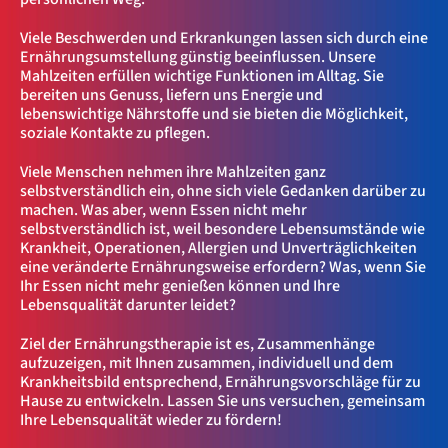
Cookie Laufzeit:
"no" - 50 Jahre, "yes" - 480 Tage
Viele Beschwerden und Erkrankungen lassen sich durch eine
Content-Management-System-
Ernährungsumstellung günstig beeinflussen. Unsere
Mahlzeiten erfüllen wichtige Funktionen im Alltag. Sie
Cookie
bereiten uns Genuss, liefern uns Energie und
lebenswichtige Nährstoffe und sie bieten die Möglichkeit,
Name:
soziale Kontakte zu pflegen.
fe_typo_user
Anbieter:
Viele Menschen nehmen ihre Mahlzeiten ganz
TYPO3
selbstverständlich ein, ohne sich viele Gedanken darüber zu
Zweck:
machen. Was aber, wenn Essen nicht mehr
Dient der Identifizierung eines Anwenders und der besseren Bedienerführung.
selbstverständlich ist, weil besondere Lebensumstände wie
Cookie Laufzeit:
Krankheit, Operationen, Allergien und Unverträglichkeiten
Session
eine veränderte Ernährungsweise erfordern? Was, wenn Sie
Sitzungs-Cookie
Ihr Essen nicht mehr genießen können und Ihre
Lebensqualität darunter leidet?
Name:
Ziel der Ernährungstherapie ist es, Zusammenhänge
PHPSESSID
aufzuzeigen, mit Ihnen zusammen, individuell und dem
Anbieter:
Krankheitsbild entsprechend, Ernährungsvorschläge für zu
Artemed SE
Hause zu entwickeln. Lassen Sie uns versuchen, gemeinsam
Zweck:
Behält die Zustände des Benutzers bei allen Seitenanfragen bei.
Ihre Lebensqualität wieder zu fördern!
Cookie Laufzeit: