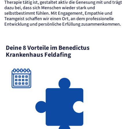
Therapie tätig ist, gestaltet aktiv die Genesung mit und trägt
Cookie Laufzeit:
"no" - 50 Jahre, "yes" - 480 Tage
dazu bei, dass sich Menschen wieder stark und
selbstbestimmt fühlen. Mit Engagement, Empathie und
Content-Management-System-
Teamgeist schaffen wir einen Ort, an dem professionelle
Cookie
Entwicklung und persönliche Erfüllung zusammenkommen.
Name:
fe_typo_user
Deine 8 Vorteile im Benedictus
Anbieter:
TYPO3
Krankenhaus Feldafing
Zweck:
Dient der Identifizierung eines Anwenders und der besseren Bedienerführung.
Cookie Laufzeit:
Session
Sitzungs-Cookie
Name:
PHPSESSID
Anbieter:
Artemed SE
Zweck:
Behält die Zustände des Benutzers bei allen Seitenanfragen bei.
Cookie Laufzeit: