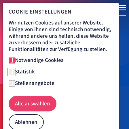
COOKIE EINSTELLUNGEN
Wir nutzen Cookies auf unserer Website.
Einige von ihnen sind technisch notwendig,
während andere uns helfen, diese Website
zu verbessern oder zusätzliche
Funktionalitäten zur Verfügung zu stellen.
Notwendige Cookies
Statistik
Stellenangebote
Navigationspfad
BENEDICTUS KRANKENHAUS FELDAFING
KARRIERE
Alle auswählen
MEDIZINISCH TECHNISCHER DIENST
Gib den Takt an!
Ablehnen
Wir wissen, dass der medizinisch-technische Dienst zu den