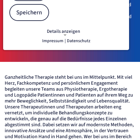
anspruchsvollsten Bereichen im Krankenhaus gehört – und
genau deshalb schätzen wir Euch. Ihr arbeitet bei uns auf
Speichern
Augenhöhe mit allen Berufsgruppen, gebt den Takt vor und
findet optimale Bedingungen: höchste technische
Standards, klare Abläufe und eine Arbeitsumgebung, die
Details anzeigen
Qualität und Hygiene in den Mittelpunkt stellt.
Impressum
|
Datenschutz
NOTWENDIGE COOKIES
Notwendige Cookies ermöglichen
grundlegende Funktionen und sind für
die einwandfreie Funktion der Website
erforderlich.
Ganzheitliche Therapie steht bei uns im Mittelpunkt. Mit viel
Herz, Fachkompetenz und persönlichem Engagement
etracker Sitzungs-Cookie
begleiten unsere Teams aus Physiotherapie, Ergotherapie
und Logopädie Patientinnen und Patienten auf ihrem Weg zu
Name:
mehr Beweglichkeit, Selbstständigkeit und Lebensqualität.
et_oi_v2
Unsere Therapeutinnen und Therapeuten arbeiten eng
Anbieter:
vernetzt, um individuelle Behandlungskonzepte zu
etracker GmbH
entwickeln, die genau auf die Bedürfnisse jedes Einzelnen
Zweck:
abgestimmt sind. Dabei setzen wir auf modernste Methoden,
Opt-In Cookie speichert die Entscheidung des Besuchers, wenn auf der Seite des
innovative Ansätze und eine Atmosphäre, in der Vertrauen
Kunden das Tracking Opt-In ausgespielt wird. Wird auch für ein eventuelles Opt-Out
verwendet.
und Motivation Hand in Hand gehen. Wer bei uns im Bereich