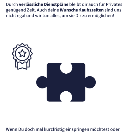
Anbieter:
Durch
verlässliche Dienstpläne
bleibt dir auch für Privates
etracker GmbH
genügend Zeit. Auch deine
Wunschurlaubszeiten
sind uns
Zweck:
nicht egal und wir tun alles, um sie Dir zu ermöglichen!
Erkennung, ob bei dem Besucher die Scrolltiefe gemessen wird.
Cookie Laufzeit:
24 Std.
STELLENANGEBOTE
SmartRecruiters
Name:
OptanonConsent, datadome, __cf_bm u.A.
Anbieter:
SmartRecruiters GmbH
Zweck:
Speichert die ausgewählten Filter-Eigenschaften des Benutzers, um die entsprechenden
Stellenangebote anzeigen zu können.
Cookie Laufzeit:
535 Tage
Wenn Du doch mal kurzfristig einspringen möchtest oder