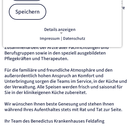
Genießen Sie das Wohlfühlambiente unseres Hauses direkt
am Starnberger See und werden Sie dort gesund, wo andere
Speichern
Urlaub machen. Der menschlichen Zuwendung wird im
Benedictus Krankenhaus Feldafing seit jeher ein zentraler
Stellenwert eingeräumt.
Details anzeigen
Der Mensch mit seinen Bedürfnissen steht dabei im
Impressum
|
Datenschutz
Mittelpunkt. Das zeigt sich in der interdisziplinären
NOTWENDIGE COOKIES
Notwendige Cookies ermöglichen
Zusammenarbeit der Ärzte aller Fachrichtungen und
Berufsgruppen sowie in den speziell ausgebildeten
grundlegende Funktionen und sind für
Pflegekräften und Therapeuten.
die einwandfreie Funktion der Website
erforderlich.
Für die familiäre und freundliche Atmosphäre und den
außerordentlich hohen Anspruch an Komfort und
etracker Sitzungs-Cookie
Unterbringung sorgen die Teams im Service, in der Küche und
der Verwaltung. Alle Speisen werden frisch und saisonal für
Sie in der klinikeigenen Küche zubereitet.
Name:
et_oi_v2
Wir wünschen Ihnen beste Genesung und stehen Ihnen
Anbieter:
etracker GmbH
während Ihres Aufenthaltes stets mit Rat und Tat zur Seite.
Zweck:
Opt-In Cookie speichert die Entscheidung des Besuchers, wenn auf der Seite des
Ihr Team des Benedictus Krankenhauses Feldafing
Kunden das Tracking Opt-In ausgespielt wird. Wird auch für ein eventuelles Opt-Out
verwendet.