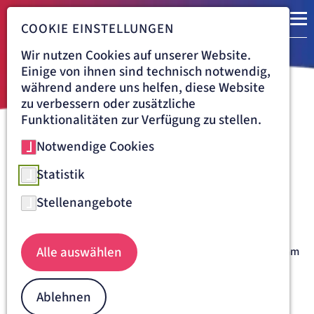
COOKIE EINSTELLUNGEN
Wir nutzen Cookies auf unserer Website.
Einige von ihnen sind technisch notwendig,
während andere uns helfen, diese Website
zu verbessern oder zusätzliche
Funktionalitäten zur Verfügung zu stellen.
Notwendige Cookies
Navigationspfad
BENEDICTUS KRANKENHAUS FELDAFING
Patienteninformation
Statistik
Stellenangebote
Sehr geehrte Patientin, sehr geehrter Patient,
Beweglichkeit und Mobilität bedeuten ein Plus an
Alle auswählen
Lebensqualität. Daher liegt uns Ihre Genesung besonders am
Herzen. Wir verbinden menschliche Zuwendung mit
medizinischer Expertise auf höchstem Niveau, modernsten
Therapieverfahren und pflegerischer Topleistung.
Ablehnen