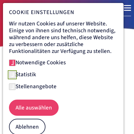
COOKIE EINSTELLUNGEN
Wir nutzen Cookies auf unserer Website.
Einige von ihnen sind technisch notwendig,
während andere uns helfen, diese Website
zu verbessern oder zusätzliche
Funktionalitäten zur Verfügung zu stellen.
Notwendige Cookies
Navigationspfad
BENEDICTUS KRANKENHAUS FELDAFING
Unsere Services von A bis Z
Statistik
Stellenangebote
Belegungsmanagement
Bei Fragen rund um die Buchung Ihres Zimmers oder bei
Alle auswählen
einem Zimmerwechsel steht Ihnen unser
Belegungsmanagement gerne zur Verfügung:
Leitung Belegungsmanagement
Ablehnen
Neurologie / Morbus Parkinson Komplexbehandlung /