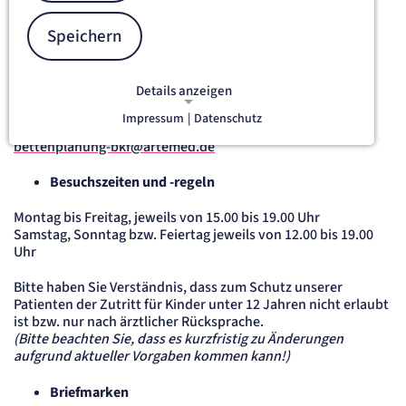
Akutgeriatrie
DW intern: -8320
Speichern
Tel. extern: 08157 28-8320
Orthopädie / geriatrische Rehabilitation
Details anzeigen
DW intern: -8321
Tel. extern: 08157 28-8321
Impressum
|
Datenschutz
NOTWENDIGE COOKIES
Notwendige Cookies ermöglichen
bettenplanung-bkf@artemed.de
grundlegende Funktionen und sind für
Besuchszeiten und -regeln
die einwandfreie Funktion der Website
erforderlich.
Montag bis Freitag, jeweils von 15.00 bis 19.00 Uhr
Samstag, Sonntag bzw. Feiertag jeweils von 12.00 bis 19.00
etracker Sitzungs-Cookie
Uhr
Bitte haben Sie Verständnis, dass zum Schutz unserer
Name:
et_oi_v2
Patienten der Zutritt für Kinder unter 12 Jahren nicht erlaubt
ist bzw. nur nach ärztlicher Rücksprache.
Anbieter:
etracker GmbH
(Bitte beachten Sie, dass es kurzfristig zu Änderungen
aufgrund aktueller Vorgaben kommen kann!)
Zweck:
Opt-In Cookie speichert die Entscheidung des Besuchers, wenn auf der Seite des
Kunden das Tracking Opt-In ausgespielt wird. Wird auch für ein eventuelles Opt-Out
verwendet.
Briefmarken