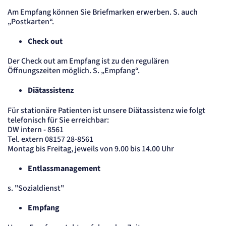
Cookie Laufzeit:
"no" - 50 Jahre, "yes" - 480 Tage
Am Empfang können Sie Briefmarken erwerben. S. auch
„Postkarten“.
Content-Management-System-
Cookie
Check out
Der Check out am Empfang ist zu den regulären
Name:
fe_typo_user
Öffnungszeiten möglich. S. „Empfang“.
Anbieter:
TYPO3
Diätassistenz
Zweck:
Dient der Identifizierung eines Anwenders und der besseren Bedienerführung.
Für stationäre Patienten ist unsere Diätassistenz wie folgt
telefonisch für Sie erreichbar:
Cookie Laufzeit:
Session
DW intern - 8561
Tel. extern 08157 28-8561
Sitzungs-Cookie
Montag bis Freitag, jeweils von 9.00 bis 14.00 Uhr
Name:
Entlassmanagement
PHPSESSID
Anbieter:
s. "Sozialdienst"
Artemed SE
Zweck:
Empfang
Behält die Zustände des Benutzers bei allen Seitenanfragen bei.
Cookie Laufzeit: