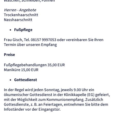
Waschen, Schneiden, Föhnen
Name:
_et_coid
Herren - Angebote
Anbieter:
etracker GmbH
Trockenhaarschnitt
Nasshaarschnitt
Zweck:
Cookie Erkennung
Fußpflege
Cookie Laufzeit:
2 Jahre
Frau Gisch, Tel. 08157 9997053 oder vereinbaren Sie Ihren
etracker Analytics
Termin über unseren Empfang
Name:
Preise
et_allow_cookies
Anbieter:
Fußpflegebehandlungen 35,00 EUR
etracker GmbH
Maniküre 15,00 EUR
Zweck:
Es erlaubt eTracker Cookies zu setzen.
Gottesdienst
Cookie Laufzeit:
480 Tage
In der Regel wird jeden Sonntag, jeweils 9.00 Uhr ein
ökumenischer Gottesdienst in der Klinikkapelle (EG) gefeiert,
etracker Analytics
mit der Möglichkeit zum Kommunionempfang. Zusätzlich
Gottesdienste, z. B. an Feiertagen, entnehmen Sie bitte dem
Name:
Infoständer vor der Eingangstür.
isSdEnabled