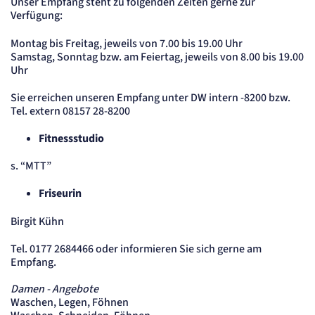
Unser Empfang steht zu folgenden Zeiten gerne zur
Session
Verfügung:
Einverständnis-Cookie
Montag bis Freitag, jeweils von 7.00 bis 19.00 Uhr
Samstag, Sonntag bzw. am Feiertag, jeweils von 8.00 bis 19.00
Name:
Uhr
cookie_consent
Anbieter:
Sie erreichen unseren Empfang unter DW intern -8200 bzw.
Artemed SE
Tel. extern 08157 28-8200
Zweck:
Speichert den Zustimmungsstatus des Benutzers für Cookies auf der aktuellen
Domäne.
Fitnessstudio
Cookie Laufzeit:
1 Jahr
s. “MTT”
Friseurin
STATISTIK
Statistik Cookies erfassen Informationen
Birgit Kühn
anonym. Diese Informationen helfen uns
zu verstehen, wie unsere Besucher unsere
Tel. 0177 2684466 oder informieren Sie sich gerne am
Website nutzen.
Empfang.
etracker Analytics
Damen - Angebote
Waschen, Legen, Föhnen