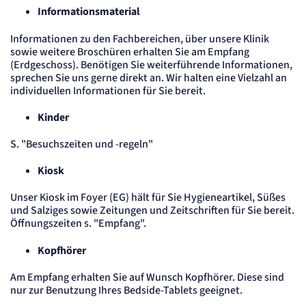
Anbieter:
Informationsmaterial
etracker GmbH
Zweck:
Informationen zu den Fachbereichen, über unsere Klinik
Erkennung, ob bei dem Besucher die Scrolltiefe gemessen wird.
sowie weitere Broschüren erhalten Sie am Empfang
Cookie Laufzeit:
(Erdgeschoss). Benötigen Sie weiterführende Informationen,
24 Std.
sprechen Sie uns gerne direkt an. Wir halten eine Vielzahl an
individuellen Informationen für Sie bereit.
STELLENANGEBOTE
SmartRecruiters
Kinder
S. "Besuchszeiten und -regeln"
Name:
OptanonConsent, datadome, __cf_bm u.A.
Kiosk
Anbieter:
SmartRecruiters GmbH
Zweck:
Unser Kiosk im Foyer (EG) hält für Sie Hygieneartikel, Süßes
Speichert die ausgewählten Filter-Eigenschaften des Benutzers, um die entsprechenden
und Salziges sowie Zeitungen und Zeitschriften für Sie bereit.
Stellenangebote anzeigen zu können.
Öffnungszeiten s. "Empfang".
Cookie Laufzeit:
535 Tage
Kopfhörer
Am Empfang erhalten Sie auf Wunsch Kopfhörer. Diese sind
nur zur Benutzung Ihres Bedside-Tablets geeignet.