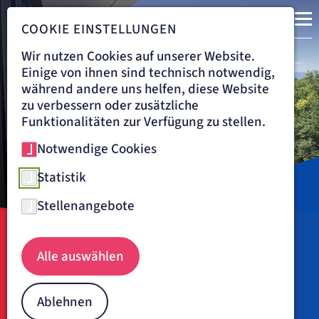
COOKIE EINSTELLUNGEN
Wir nutzen Cookies auf unserer Website.
Das Krankenhaus des 21. Jahrhunderts
Einige von ihnen sind technisch notwendig,
während andere uns helfen, diese Website
zu verbessern oder zusätzliche
Funktionalitäten zur Verfügung zu stellen.
Notwendige Cookies
Statistik
Stellenangebote
Benedictus Krankenhaus Feldafing
Navigationspfad
BENEDICTUS KRANKENHAUS FELDAFING
Alle auswählen
Benedictus Krankenhaus
Feldafing: Spitzenmedizin am
Ablehnen