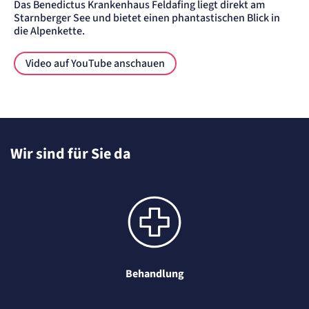
Das Benedictus Krankenhaus Feldafing liegt direkt am
Anbieter:
etracker GmbH
Starnberger See und bietet einen phantastischen Blick in
Zweck:
die Alpenkette.
Erkennung, ob bei dem Besucher die Scrolltiefe gemessen wird.
Cookie Laufzeit:
Video auf YouTube anschauen
24 Std.
STELLENANGEBOTE
SmartRecruiters
Name:
Wir sind für Sie da
OptanonConsent, datadome, __cf_bm u.A.
Anbieter:
SmartRecruiters GmbH
Zweck:
Speichert die ausgewählten Filter-Eigenschaften des Benutzers, um die entsprechenden
Stellenangebote anzeigen zu können.
Cookie Laufzeit:
535 Tage
Behandlung