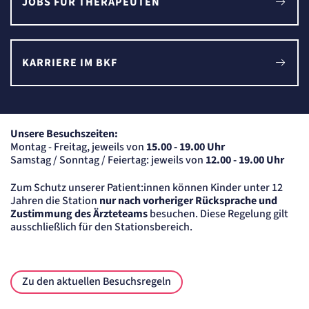
JOBS FÜR THERAPEUTEN
Cookie Laufzeit:
"no" - 50 Jahre, "yes" - 480 Tage
Content-Management-System-
Cookie
KARRIERE IM BKF
Name:
fe_typo_user
Anbieter:
TYPO3
Unsere Besuchszeiten:
Zweck:
Montag - Freitag, jeweils von
15.00 - 19.00 Uhr
Dient der Identifizierung eines Anwenders und der besseren Bedienerführung.
Samstag / Sonntag / Feiertag: jeweils von
12.00 - 19.00 Uhr
Cookie Laufzeit:
Session
Zum Schutz unserer Patient:innen können Kinder unter 12
Sitzungs-Cookie
Jahren die Station
nur nach vorheriger Rücksprache und
Zustimmung des Ärzteteams
besuchen. Diese Regelung gilt
ausschließlich für den Stationsbereich.
Name:
PHPSESSID
Anbieter:
Artemed SE
Zweck:
Zu den aktuellen Besuchsregeln
Behält die Zustände des Benutzers bei allen Seitenanfragen bei.
Cookie Laufzeit: