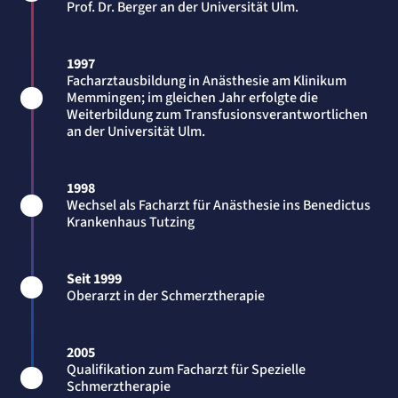
Prof. Dr. Berger an der Universität Ulm.
Session
Einverständnis-Cookie
1997
Facharztausbildung in Anästhesie am Klinikum
Name:
cookie_consent
Memmingen; im gleichen Jahr erfolgte die
Anbieter:
Weiterbildung zum Transfusionsverantwortlichen
Artemed SE
an der Universität Ulm.
Zweck:
Speichert den Zustimmungsstatus des Benutzers für Cookies auf der aktuellen
Domäne.
1998
Cookie Laufzeit:
1 Jahr
Wechsel als Facharzt für Anästhesie ins Benedictus
Krankenhaus Tutzing
STATISTIK
Statistik Cookies erfassen Informationen
Seit 1999
anonym. Diese Informationen helfen uns
Oberarzt in der Schmerztherapie
zu verstehen, wie unsere Besucher unsere
Website nutzen.
2005
etracker Analytics
Qualifikation zum Facharzt für Spezielle
Schmerztherapie