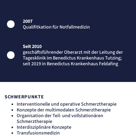
Name:
_et_coid
Anbieter:
etracker GmbH
2007
Zweck:
Qualifitkation für Notfallmedizin
Cookie Erkennung
Cookie Laufzeit:
2 Jahre
Seit 2010
etracker Analytics
geschäftsführender Oberarzt mit der Leitung der
Tagesklinik im Benedictus Krankenhaus Tutzing;
seit 2019 in Benedictus Krankenhaus Feldafing
Name:
et_allow_cookies
Anbieter:
etracker GmbH
Zweck:
Es erlaubt eTracker Cookies zu setzen.
SCHWERPUNKTE
Cookie Laufzeit:
480 Tage
Interventionelle und operative Schmerztherapie
Konzepte der multimodalen Schmerztherapie
etracker Analytics
Organisation der Teil- und vollstationären
Schmerztherapie
Name:
Interdisziplinäre Konzepte
isSdEnabled
Transfusionsmedizin