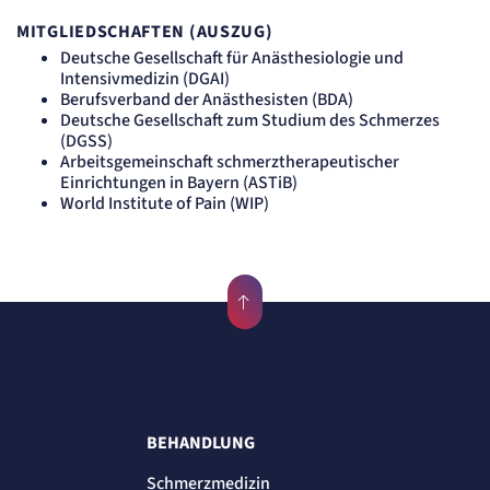
Anbieter:
etracker GmbH
MITGLIEDSCHAFTEN (AUSZUG)
Zweck:
Deutsche Gesellschaft für Anästhesiologie und
Erkennung, ob bei dem Besucher die Scrolltiefe gemessen wird.
Intensivmedizin (DGAI)
Cookie Laufzeit:
Berufsverband der Anästhesisten (BDA)
24 Std.
Deutsche Gesellschaft zum Studium des Schmerzes
(DGSS)
STELLENANGEBOTE
Arbeitsgemeinschaft schmerztherapeutischer
SmartRecruiters
Einrichtungen in Bayern (ASTiB)
World Institute of Pain (WIP)
Name:
OptanonConsent, datadome, __cf_bm u.A.
Anbieter:
SmartRecruiters GmbH
Zweck:
Speichert die ausgewählten Filter-Eigenschaften des Benutzers, um die entsprechenden
Stellenangebote anzeigen zu können.
Cookie Laufzeit:
535 Tage
BEHANDLUNG
Schmerzmedizin