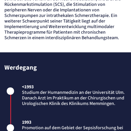
Cookie Laufzeit:
Rückenmarkstimulation (SCS), die Stimulation von
"no" - 50 Jahre, "yes" - 480 Tage
peripheren Nerven oder die Implantationen von
Schmerzpumpen zur intrathekalen Schmerztherapie. Ein
Content-Management-System-
weiterer Schwerpunkt seiner Tätigkeit liegt auf der
Cookie
Implementierung und Weiterentwicklung multimodaler
Therapieprogramme für Patienten mit chronischen
Name:
Schmerzen in einem interdisziplinären Behandlungsteam.
fe_typo_user
Anbieter:
TYPO3
Zweck:
Dient der Identifizierung eines Anwenders und der besseren Bedienerführung.
Werdegang
Cookie Laufzeit:
Session
Sitzungs-Cookie
<1993
Studium der Humanmedizin an der Universität Ulm.
Name:
Danach Arzt im Praktikum an der Chirurgischen und
PHPSESSID
Urologischen Klinik des Klinikums Memmingen.
Anbieter:
Artemed SE
Zweck:
1993
Behält die Zustände des Benutzers bei allen Seitenanfragen bei.
Promotion auf dem Gebiet der Sepsisforschung bei
Cookie Laufzeit: