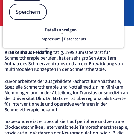
Notfallmedizin
Geschäftsführender Oberarzt Zentrum für AISP
Speichern
Transfusionsverantwortlicher
Details anzeigen
Impressum
|
Datenschutz
Dr. Hubertus Matzner ist seit 1998 im Benedictus
NOTWENDIGE COOKIES
Krankenhaus Tutzing und seit 2019 auch im Benedictus
Notwendige Cookies ermöglichen
Krankenhaus Feldafing
tätig. 1999 zum Oberarzt für
grundlegende Funktionen und sind für
Schmerztherapie berufen, hat er sehr großen Anteil am
die einwandfreie Funktion der Website
Aufbau des Schmerzzentrums und an der Entwicklung von
erforderlich.
multimodalen Konzepten in der Schmerztherapie.
etracker Sitzungs-Cookie
Zuvor arbeitete der ausgebildete Facharzt für Anästhesie,
Spezielle Schmerztherapie und Notfallmedizin im Klinikum
Memmingen und in der Abteilung für Transfusionsmedizin an
Name:
der Universität Ulm. Dr. Matzner ist überregional als Experte
et_oi_v2
für interventionelle und operative Verfahren in der
Anbieter:
Schmerztherapie bekannt.
etracker GmbH
Zweck:
Insbesondere ist er spezialisiert auf periphere und zentrale
Opt-In Cookie speichert die Entscheidung des Besuchers, wenn auf der Seite des
Kunden das Tracking Opt-In ausgespielt wird. Wird auch für ein eventuelles Opt-Out
Blockadetechniken, interventionelle Tumorschmerztherapie,
verwendet.
sowie auf alle Verfahren der Neuromodulation, wie z. B. die