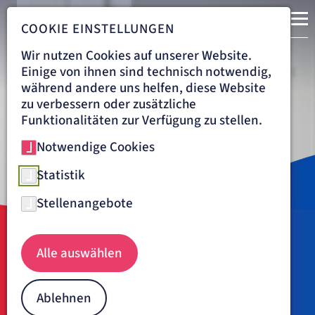
COOKIE EINSTELLUNGEN
Wir nutzen Cookies auf unserer Website.
Einige von ihnen sind technisch notwendig,
während andere uns helfen, diese Website
zu verbessern oder zusätzliche
Funktionalitäten zur Verfügung zu stellen.
Notwendige Cookies
Statistik
Stellenangebote
Navigationspfad
BENEDICTUS KRANKENHAUS FELDAFING
ÜBER UNS
Alle auswählen
Dr. Hubertus Matzner
Ablehnen
Facharzt für Anästhesie, Spezielle Schmerztherapie und